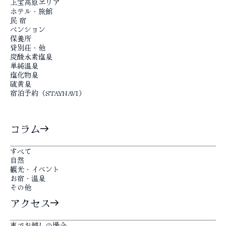
上宝高原エリア
ホテル・旅館
民 宿
ペンション
保養所
貸別荘・他
炭酸水素塩泉
単純温泉
塩化物泉
硫黄泉
宿泊予約（STAYNAVI）
コラム
すべて
自然
観光・イベント
お宿・温泉
その他
アクセス
車でお越しの場合