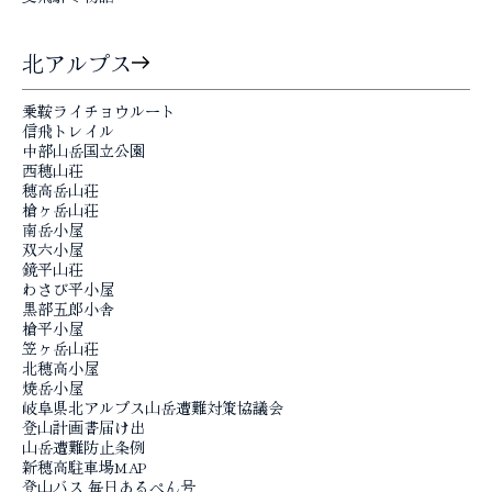
コラム
北アルプス
乗鞍ライチョウルート
信飛トレイル
中部山岳国立公園
西穂山荘
穂高岳山荘
槍ヶ岳山荘
南岳小屋
双六小屋
鏡平山荘
わさび平小屋
黒部五郎小舎
槍平小屋
笠ヶ岳山荘
北穂高小屋
焼岳小屋
岐阜県北アルプス
山岳遭難対策協議会
登山計画書届け出
山岳遭難防止条例
新穂高駐車場MAP
登山バス 毎日あるぺん号