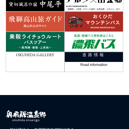
OKUHIDA GALLERY
道路情報
Road information