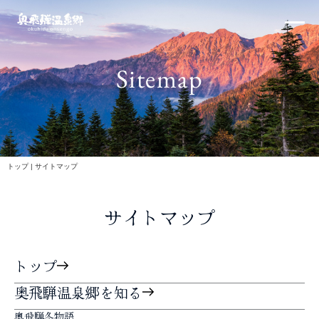
内
×
容
を
ス
Sitemap
キ
ッ
プ
北アルプス
トップ
|
サイトマップ
サイトマップ
体験・イベント
トップ
奥飛騨温泉郷を知る
奥飛騨冬物語