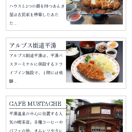
ハウスと2つの顔を持つあんき
屋は古民家を移築したあた
た…
アルプス街道平湯
アルプス街道平湯は、平湯バ
スターミナルに併設するドラ
イブイン施設で、１階には飛
騨…
CAFÉ MUSTACHE
平湯温泉の中心に位置する人
気の喫茶店。各種コーヒーや
パフェの他、オムレツやカレ