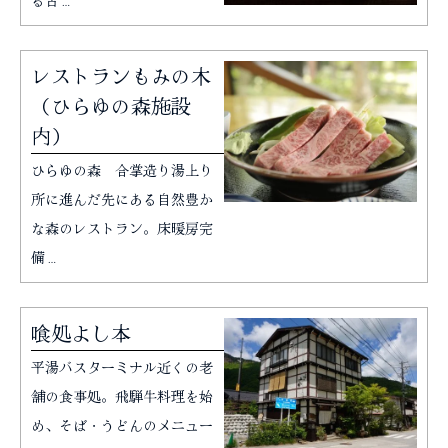
る古…
レストランもみの木
（ひらゆの森施設
内）
ひらゆの森 合掌造り湯上り
所に進んだ先にある自然豊か
な森のレストラン。床暖房完
備…
喰処よし本
平湯バスターミナル近くの老
舗の食事処。飛騨牛料理を始
め、そば・うどんのメニュー