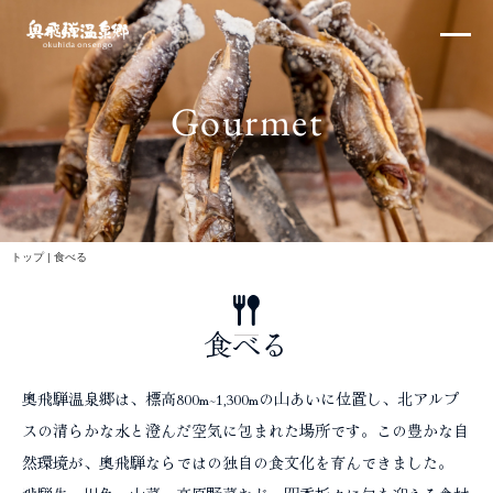
内
×
容
を
ス
Gourmet
キ
ッ
プ
北アルプス
トップ
|
食べる
食べる
体験・イベント
奥飛騨温泉郷は、標高800m~1,300mの山あいに位置し、北アルプ
スの清らかな水と澄んだ空気に包まれた場所です。この豊かな自
然環境が、奥飛騨ならではの独自の食文化を育んできました。