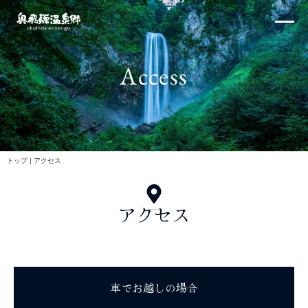
内
×
容
を
ス
Access
キ
ッ
プ
北アルプス
トップ
|
アクセス
アクセス
体験・イベント
車でお越しの場合