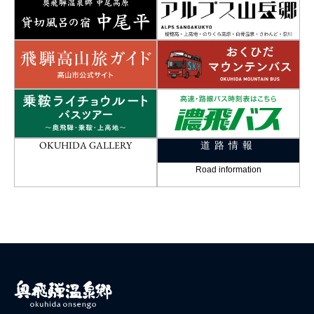
OKUHIDA GALLERY
道路情報
Road information