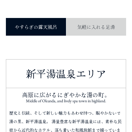
やすらぎの露天風呂
気軽に入れる足湯
新平湯温泉エリア
高原に広がるにぎやかな湯の町。
Middle of Okunda, and lively spa town in highland.
歴史と伝統、そして新しい魅力もあわせ持つ、賑やかないで
湯の里、新平湯温泉。 湯量豊富な新平湯温泉には、素朴な民
宿から近代的なホテル、落ち着いた和風旅館まで揃っていま