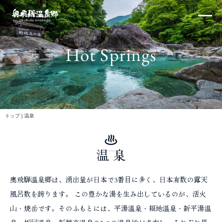
内
×
容
を
ス
Hot Springs
キ
ッ
プ
北アルプス
トップ
|
温泉
温 泉
体験・イベント
奥飛騨温泉郷は、湧出量が日本で3番目に多く、日本有数の露天
風呂数を誇ります。 この豊かな湯を生み出しているのが、活火
山・焼岳です。そのふもとには、平湯温泉・福地温泉・新平湯温