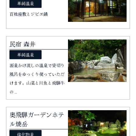
単純温泉
百姓座敷とジビエ鍋
民宿 森井
単純温泉
源泉かけ流しの温泉で貸切り
風呂をゆっくり使っていただ
けます。山菜と川魚と飛騨牛
の…
奥飛騨ガーデンホテ
ル焼岳
塩化物泉