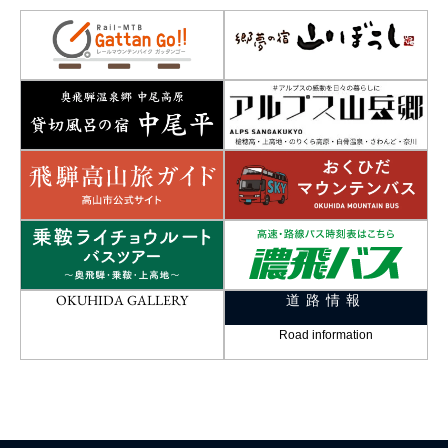
OKUHIDA GALLERY
道路情報
Road information