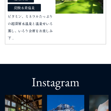
炭酸水素塩泉
ビタミン、ミネラルたっぷり
の超深層水温泉と温泉せいろ
蒸し、いろり会席をお楽しみ
下…
Instagram