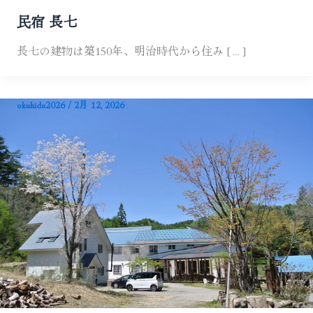
コラム
民宿 長七
長七の建物は築150年、明治時代から住み […]
okuhida2026
/
2月 12, 2026