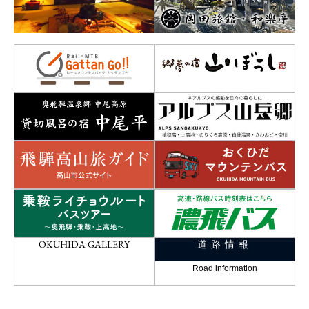
OKUHIDA GALLERY
道路情報
Road information