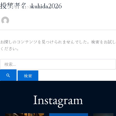
検
内
×
投稿者名:okuhida2026
索
容
対
を
象:
ス
キ
ッ
お探しのコンテンツを見つけられませんでした。検索をお試し
プ
北アルプス
ください。
体験・イベント
Instagram