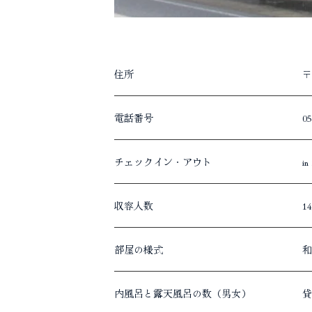
住所
〒
電話番号
05
チェックイン・アウト
in
収容人数
1
部屋の様式
和
内風呂と露天風呂の数（男女）
貸