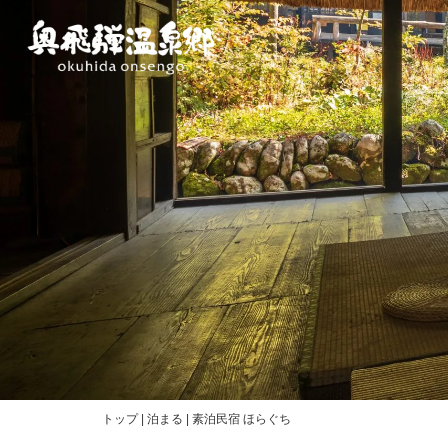
内
容
を
ス
キ
ッ
プ
トップ
|
泊まる
|
素泊民宿 ほらぐち