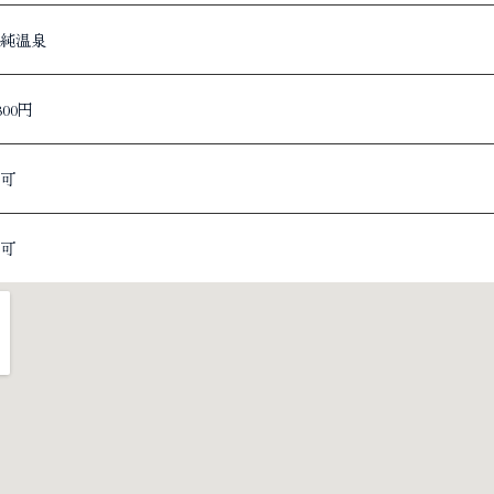
純温泉
,300円
可
可