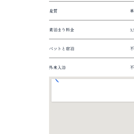
泉質
単
素泊まり料金
3
ペットと宿泊
不
外来入浴
不