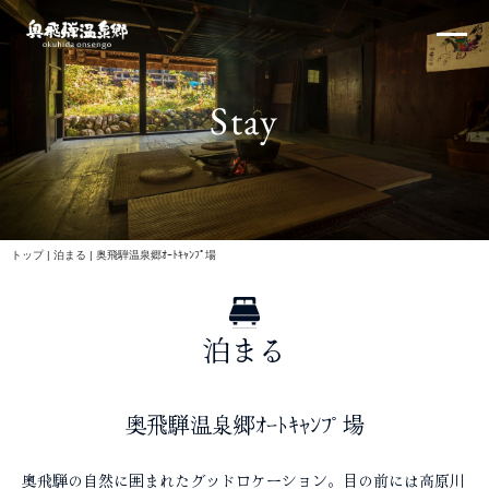
内
×
容
を
ス
Stay
キ
ッ
プ
北アルプス
トップ
|
泊まる
|
奥飛騨温泉郷ｵｰﾄｷｬﾝﾌﾟ場
泊まる
体験・イベント
奥飛騨温泉郷ｵｰﾄｷｬﾝﾌﾟ場
奥飛騨の自然に囲まれたグッドロケーション。目の前には高原川