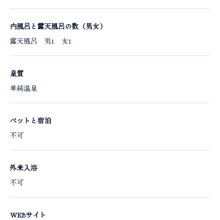
内風呂と露天風呂の数（男女）
露天風呂 男1 女1
泉質
単純温泉
ペットと宿泊
不可
外来入浴
不可
WEBサイト