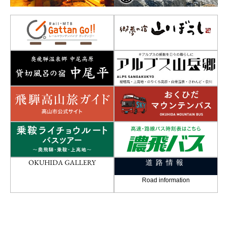
OKUHIDA GALLERY
道路情報
Road information