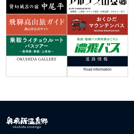
OKUHIDA GALLERY
道路情報
Road information