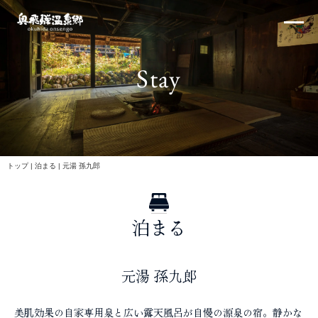
内
×
容
を
ス
Stay
キ
ッ
プ
北アルプス
トップ
|
泊まる
|
元湯 孫九郎
泊まる
体験・イベント
元湯 孫九郎
美肌効果の自家専用泉と広い露天風呂が自慢の源泉の宿。静かな