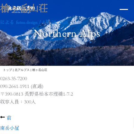
内
×
槍ヶ岳山荘
容
を
による
futsu-design
/
1月 28, 2026
ス
Northern Alps
キ
ッ
プ
北アルプス
トップ
|
北アルプス
|
槍ヶ岳山荘
0263-35-7200
090-2641-1911 (直通)
〒390-0813 長野県松本市埋橋1-7-2
体験・イベント
収容人員：300人
前
南岳小屋