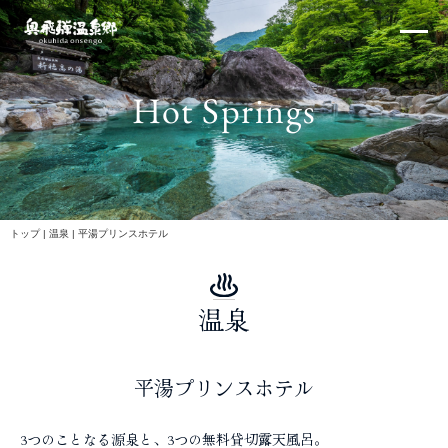
内
×
容
を
ス
Hot Springs
キ
ッ
プ
北アルプス
トップ
|
温泉
|
平湯プリンスホテル
温泉
体験・イベント
平湯プリンスホテル
3つのことなる源泉と、3つの無料貸切露天風呂。