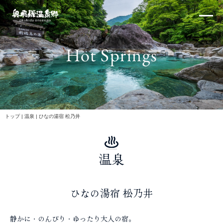
内
×
容
を
ス
Hot Springs
キ
ッ
プ
北アルプス
トップ
|
温泉
|
ひなの湯宿 松乃井
温泉
体験・イベント
ひなの湯宿 松乃井
静かに・のんびり・ゆったり大人の宿。