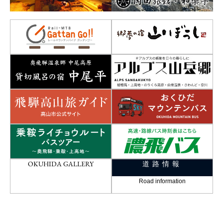
OKUHIDA GALLERY
道路情報
Road information