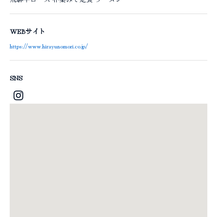
WEBサイト
https://www.hirayunomori.co.jp/
SNS