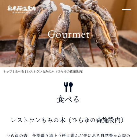
内
×
容
を
ス
Gourmet
キ
ッ
プ
北アルプス
トップ
|
食べる
|
レストランもみの木（ひらゆの森施設内）
食べる
体験・イベント
レストランもみの木（ひらゆの森施設内）
ひらゆの森 合掌造り湯上り所に進んだ先にある自然豊かな森の