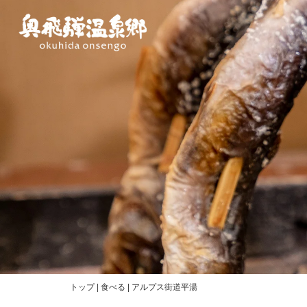
内
容
を
ス
キ
ッ
プ
トップ
|
食べる
|
アルプス街道平湯