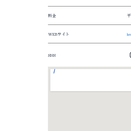
料金
平
WEBサイト
ht
SNS