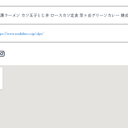
湯ラーメン カツ玉子とじ丼 ロースカツ定食 笠ヶ岳グリーンカレー 焼
tps://www.nouhibus.co.jp/alps/