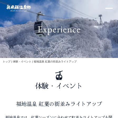
内
×
容
を
ス
Experience
キ
ッ
プ
北アルプス
トップ
|
体験・イベント
|
福地温泉 紅葉の街並みライトアップ
体験・イベント
体験・イベント
福地温泉 紅葉の街並みライトアップ
福地温泉では、紅葉シーズンに合わせて町並みライトアップを開