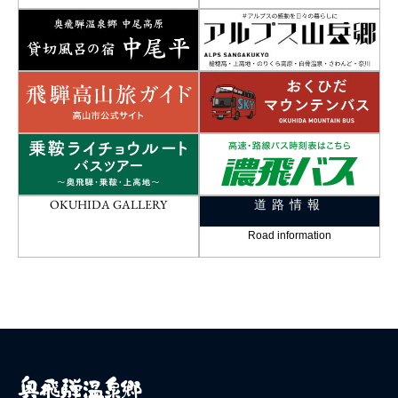
OKUHIDA GALLERY
道路情報
Road information