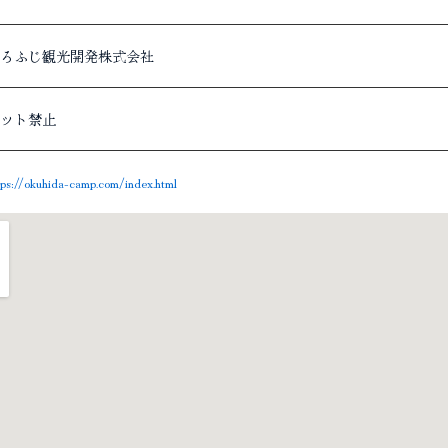
ろふじ観光開発株式会社
ット禁止
tps://okuhida-camp.com/index.html