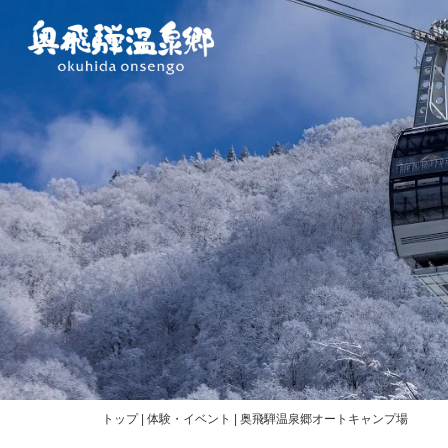
内
容
を
ス
キ
ッ
プ
トップ
|
体験・イベント
|
奥飛騨温泉郷オートキャンプ場