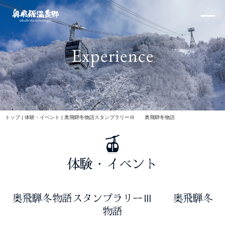
内
×
容
を
ス
Experience
キ
ッ
プ
北アルプス
トップ
|
体験・イベント
|
奥飛騨冬物語スタンプラリーⅢ 奥飛騨冬物語
体験・イベント
体験・イベント
奥飛騨冬物語スタンプラリーⅢ 奥飛騨冬
物語